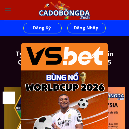
Bỏ
qua
nội
dung
Đăng Ký
Đăng Nhập
KINH NGHIỆM CÁ CƯỢC
×
Tỷ Lệ Kèo Malaysia – Thông Tin
Quan Trọng Cho Bet Thủ 2025
ĐĂNG VÀO
07/03/2025
BỞI
ADMIN
07
Th3