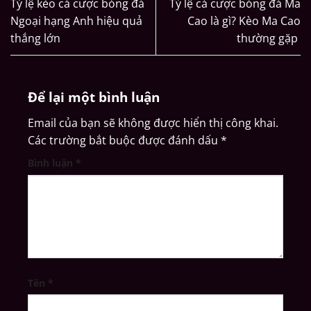
Tỷ lệ kèo cá cược bóng đá
Tỷ lệ cá cược bóng đá Ma
Ngoại hạng Anh hiệu quả
Cao là gì? Kèo Ma Cao
thắng lớn
thường gặp
Để lại một bình luận
Email của bạn sẽ không được hiển thị công khai.
Các trường bắt buộc được đánh dấu
*
Bình luận
*
Tên
*