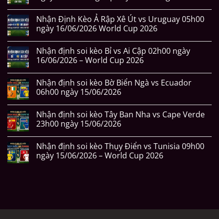
Bản
Iraq
ở
lĩnh
vs
Nhận
Không
nhà
Na
định
có
Nhận Định Kèo Ả Rập Xê Út vs Uruguay 05h00
vua
Uy
soi
bình
dằn
05h00
kèo
luận
ngày 16/06/2026 World Cup 2026
mặt
ngày
Pháp
ở
“Cáo
17/06/2026
vs
Nhận
Không
sa
–
Senegal
định
có
Nhận định soi kèo Bỉ vs Ai Cập 02h00 ngày
mạc”
Vòng
02h00
soi
bình
bảng
ngày
kèo
luận
16/06/2026 – World Cup 2026
World
17/06/2026
Iran
ở
Cup
–
vs
Nhận
Không
2026
World
New
Định
có
Nhận định soi kèo Bờ Biển Ngà vs Ecuador
Cup
Zealand
Kèo
bình
2026
08h00
Ả
luận
06h00 ngày 15/06/2026
ngày
Rập
ở
16/06:
Xê
Nhận
Không
Đẳng
Út
định
có
Nhận định soi kèo Tây Ban Nha vs Cape Verde
cấp
vs
soi
bình
Tây
Uruguay
kèo
luận
23h00 ngày 15/06/2026
Á
05h00
Bỉ
ở
lên
ngày
vs
Nhận
Không
tiếng
16/06/2026
Ai
định
có
Nhận định soi kèo Thụy Điển vs Tunisia 09h00
World
Cập
soi
bình
Cup
02h00
kèo
luận
ngày 15/06/2026 – World Cup 2026
2026
ngày
Bờ
ở
16/06/2026
Biển
Nhận
Không
–
Ngà
định
có
World
vs
soi
bình
Cup
Ecuador
kèo
luận
2026
06h00
Tây
ở
ngày
Ban
Nhận
15/06/2026
Nha
định
vs
soi
Cape
kèo