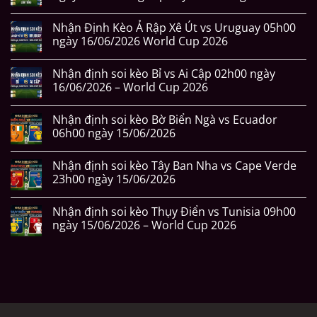
Bản
Iraq
ở
lĩnh
vs
Nhận
Không
nhà
Na
định
có
Nhận Định Kèo Ả Rập Xê Út vs Uruguay 05h00
vua
Uy
soi
bình
dằn
05h00
kèo
luận
ngày 16/06/2026 World Cup 2026
mặt
ngày
Pháp
ở
“Cáo
17/06/2026
vs
Nhận
Không
sa
–
Senegal
định
có
Nhận định soi kèo Bỉ vs Ai Cập 02h00 ngày
mạc”
Vòng
02h00
soi
bình
bảng
ngày
kèo
luận
16/06/2026 – World Cup 2026
World
17/06/2026
Iran
ở
Cup
–
vs
Nhận
Không
2026
World
New
Định
có
Nhận định soi kèo Bờ Biển Ngà vs Ecuador
Cup
Zealand
Kèo
bình
2026
08h00
Ả
luận
06h00 ngày 15/06/2026
ngày
Rập
ở
16/06:
Xê
Nhận
Không
Đẳng
Út
định
có
Nhận định soi kèo Tây Ban Nha vs Cape Verde
cấp
vs
soi
bình
Tây
Uruguay
kèo
luận
23h00 ngày 15/06/2026
Á
05h00
Bỉ
ở
lên
ngày
vs
Nhận
Không
tiếng
16/06/2026
Ai
định
có
Nhận định soi kèo Thụy Điển vs Tunisia 09h00
World
Cập
soi
bình
Cup
02h00
kèo
luận
ngày 15/06/2026 – World Cup 2026
2026
ngày
Bờ
ở
16/06/2026
Biển
Nhận
Không
–
Ngà
định
có
World
vs
soi
bình
Cup
Ecuador
kèo
luận
2026
06h00
Tây
ở
ngày
Ban
Nhận
15/06/2026
Nha
định
vs
soi
Cape
kèo