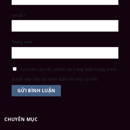
Email
*
Trang web
Lưu tên của tôi, email, và trang web trong trình
duyệt này cho lần bình luận kế tiếp của tôi.
CHUYÊN MỤC