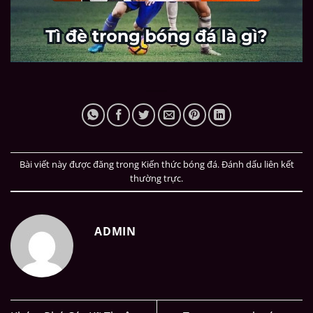
Bài viết này được đăng trong
Kiến thức bóng đá
. Đánh dấu
liên kết
thường trực
.
ADMIN