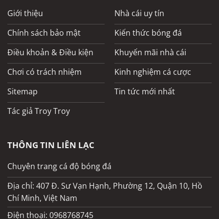
Giới thiệu
Nhà cái uy tín
Chính sách bảo mật
Kiến thức bóng đá
Điều khoản & Điều kiện
Khuyến mãi nhà cái
Chơi có trách nhiệm
Kinh nghiệm cá cược
Sitemap
Tin tức mới nhất
Tác giả Troy Troy
THÔNG TIN LIÊN LẠC
Chuyên trang cá độ bóng đá
Địa chỉ: 407 Đ. Sư Vạn Hạnh, Phường 12, Quận 10, Hồ
Chí Minh, Việt Nam
Điện thoại: 0968768745