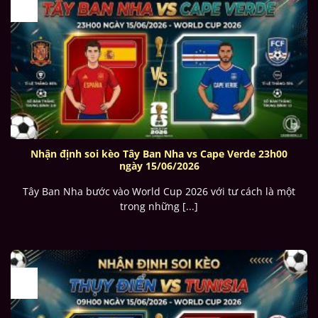
14
Th6
Nhận định soi kèo Tây Ban Nha vs Cape Verde 23h00
ngày 15/06/2026
Tây Ban Nha bước vào World Cup 2026 với tư cách là một
trong những [...]
14
Th6