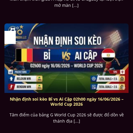
mở màn [...]
15
Th6
Nhận định soi kèo Bỉ vs Ai Cập 02h00 ngày 16/06/2026 –
World Cup 2026
Tâm điểm của bảng G World Cup 2026 sẽ được đổ dồn về
thánh địa [...]