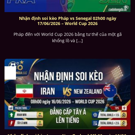
Nhận định soi kèo Pháp vs Senegal 02h00 ngày
17/06/2026 – World Cup 2026
Pháp đến với World Cup 2026 bằng tư thế của một gã
khổng lồ và [...]
15
Th6