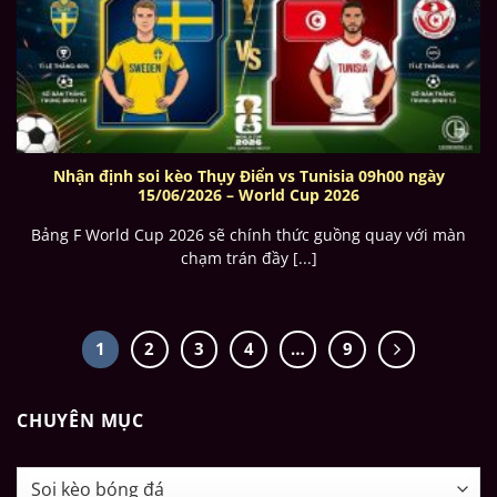
Nhận định soi kèo Thụy Điển vs Tunisia 09h00 ngày
15/06/2026 – World Cup 2026
Bảng F World Cup 2026 sẽ chính thức guồng quay với màn
chạm trán đầy [...]
1
2
3
4
…
9
CHUYÊN MỤC
Chuyên