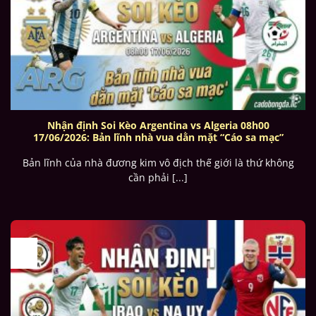
Nhận định Soi Kèo Argentina vs Algeria 08h00
17/06/2026: Bản lĩnh nhà vua dằn mặt “Cáo sa mạc”
Bản lĩnh của nhà đương kim vô địch thế giới là thứ không
cần phải [...]
16
Th6