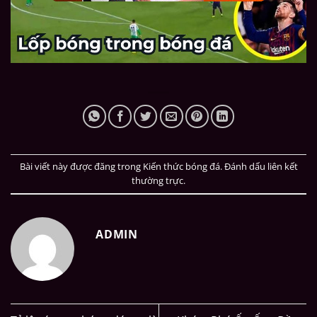
Bài viết này được đăng trong
Kiến thức bóng đá
. Đánh dấu
liên kết
thường trực
.
ADMIN