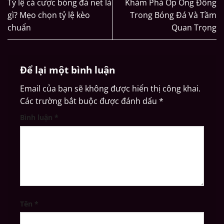
Tỷ lệ cá cược bóng đá net là
Khám Phá Ốp Ống Đồng
gì? Mẹo chọn tỷ lệ kèo
Trong Bóng Đá Và Tầm
chuẩn
Quan Trọng
Để lại một bình luận
Email của bạn sẽ không được hiển thị công khai.
Các trường bắt buộc được đánh dấu
*
Bình luận
*
Tên
*