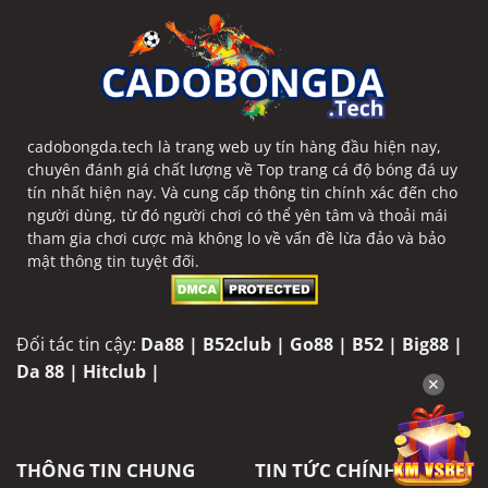
Verde
Thụy
23h00
Điển
ngày
vs
15/06/2026
Tunisia
09h00
ngày
15/06/2026
–
World
Cup
cadobongda.tech là trang web uy tín hàng đầu hiện nay,
2026
chuyên đánh giá chất lượng về Top trang cá độ bóng đá uy
tín nhất hiện nay. Và cung cấp thông tin chính xác đến cho
người dùng, từ đó người chơi có thể yên tâm và thoải mái
tham gia chơi cược mà không lo về vấn đề lừa đảo và bảo
mật thông tin tuyệt đối.
Đối tác tin cậy:
Da88
|
B52club
|
Go88
|
B52
|
Big88
|
Da 88
|
Hitclub
|
✕
THÔNG TIN CHUNG
TIN TỨC CHÍNH