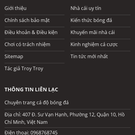
Giới thiệu
Nhà cái uy tín
Chính sách bảo mật
Kiến thức bóng đá
Điều khoản & Điều kiện
Khuyến mãi nhà cái
Chơi có trách nhiệm
Kinh nghiệm cá cược
Sitemap
Tin tức mới nhất
Tác giả Troy Troy
THÔNG TIN LIÊN LẠC
Chuyên trang cá độ bóng đá
Địa chỉ: 407 Đ. Sư Vạn Hạnh, Phường 12, Quận 10, Hồ
Chí Minh, Việt Nam
Điện thoại: 0968768745