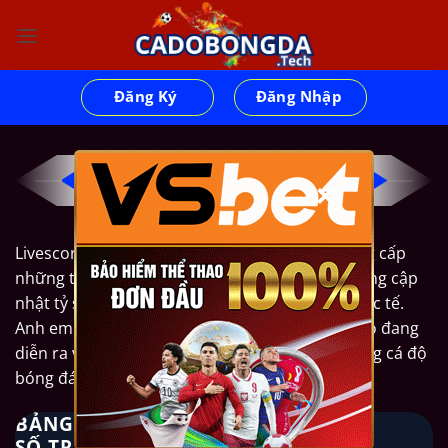
Bỏ
qua
nội
dung
Đăng Ký
Đăng Nhập
LIVESCORE TRỰC TIẾP
×
Livescore tại chuyên
trang cá độ bóng đá
, cung cấp
những trận đấu đang diễn ra và sắp diễn ra, cùng cập
nhật tỷ số trận đấu chính xác và lịch thi đấu thực tế.
Anh em bet thủ, muốn xem những trận đấu nào đang
diễn ra và sắp diễn ra, hãy truy cập chuyên trang cá độ
bóng đá để cập nhật thông tin mới nhất nhé.
BẢNG TỶ
SỐ TRỰC