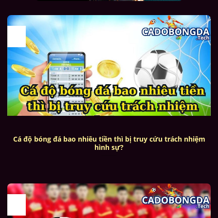
07
Th3
Cá độ bóng đá bao nhiêu tiền thì bị truy cứu trách nhiệm
hình sự?
07
Th3