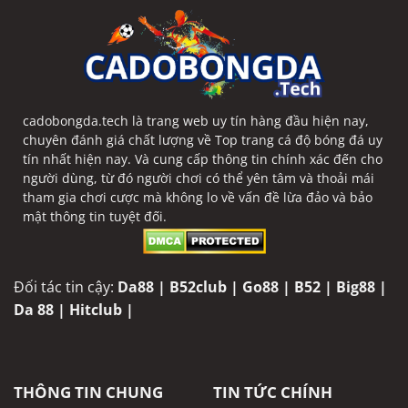
Verde
Thụy
23h00
Điển
ngày
vs
15/06/2026
Tunisia
09h00
ngày
15/06/2026
–
World
Cup
cadobongda.tech là trang web uy tín hàng đầu hiện nay,
2026
chuyên đánh giá chất lượng về Top trang cá độ bóng đá uy
tín nhất hiện nay. Và cung cấp thông tin chính xác đến cho
người dùng, từ đó người chơi có thể yên tâm và thoải mái
tham gia chơi cược mà không lo về vấn đề lừa đảo và bảo
mật thông tin tuyệt đối.
Đối tác tin cậy:
Da88
|
B52club
|
Go88
|
B52
|
Big88
|
Da 88
|
Hitclub
|
THÔNG TIN CHUNG
TIN TỨC CHÍNH