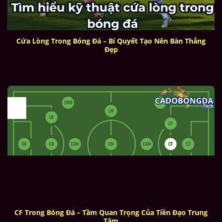
Cứa Lòng Trong Bóng Đá – Bí Quyết Tạo Nên Bàn Thắng
Đẹp
07
Th3
CF Trong Bóng Đá – Tầm Quan Trọng Của Tiền Đạo Trung
Tâm