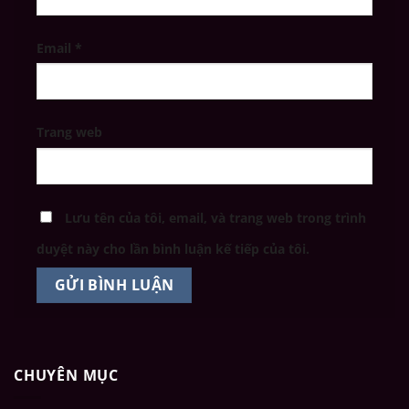
Email
*
Trang web
Lưu tên của tôi, email, và trang web trong trình
duyệt này cho lần bình luận kế tiếp của tôi.
CHUYÊN MỤC