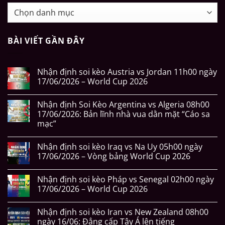
Chuyên
Mục
BÀI VIẾT GẦN ĐÂY
Nhận định soi kèo Austria vs Jordan 11h00 ngày
17/06/2026 – World Cup 2026
Không
có
Nhận định Soi Kèo Argentina vs Algeria 08h00
bình
luận
17/06/2026: Bản lĩnh nhà vua dằn mặt “Cáo sa
ở
mạc”
Nhận
định
Không
soi
có
kèo
Nhận định soi kèo Iraq vs Na Uy 05h00 ngày
bình
Austria
luận
17/06/2026 – Vòng bảng World Cup 2026
vs
ở
Jordan
Nhận
Không
11h00
định
có
ngày
Nhận định soi kèo Pháp vs Senegal 02h00 ngày
Soi
bình
17/06/2026
Kèo
luận
17/06/2026 – World Cup 2026
–
Argentina
ở
World
vs
Nhận
Không
Cup
Algeria
định
có
2026
Nhận định soi kèo Iran vs New Zealand 08h00
08h00
soi
bình
17/06/2026:
kèo
luận
ngày 16/06: Đẳng cấp Tây Á lên tiếng