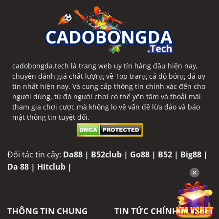
Verde
Thụy
23h00
Điển
ngày
vs
15/06/2026
Tunisia
09h00
ngày
15/06/2026
–
World
Cup
cadobongda.tech là trang web uy tín hàng đầu hiện nay,
2026
chuyên đánh giá chất lượng về Top trang cá độ bóng đá uy
tín nhất hiện nay. Và cung cấp thông tin chính xác đến cho
người dùng, từ đó người chơi có thể yên tâm và thoải mái
tham gia chơi cược mà không lo về vấn đề lừa đảo và bảo
mật thông tin tuyệt đối.
Đối tác tin cậy:
Da88
|
B52club
|
Go88
|
B52
|
Big88
|
Da 88
|
Hitclub
|
✕
THÔNG TIN CHUNG
TIN TỨC CHÍNH