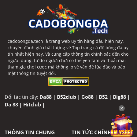
Verde
Thụy
23h00
Điển
ngày
vs
15/06/2026
Tunisia
09h00
ngày
15/06/2026
–
World
Cup
cadobongda.tech là trang web uy tín hàng đầu hiện nay,
2026
chuyên đánh giá chất lượng về Top trang cá độ bóng đá uy
tín nhất hiện nay. Và cung cấp thông tin chính xác đến cho
người dùng, từ đó người chơi có thể yên tâm và thoải mái
tham gia chơi cược mà không lo về vấn đề lừa đảo và bảo
mật thông tin tuyệt đối.
Đối tác tin cậy:
Da88
|
B52club
|
Go88
|
B52
|
Big88
|
Da 88
|
Hitclub
|
✕
THÔNG TIN CHUNG
TIN TỨC CHÍNH