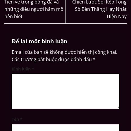
Tiền vệ trong bóng đá và
Chiến Lược Soi Kèo Tổng
những điều người hâm mộ
Số Bàn Thắng Hay Nhất
nên biết
Hiện Nay
Để lại một bình luận
Email của bạn sẽ không được hiển thị công khai.
Các trường bắt buộc được đánh dấu
*
Bình luận
*
Tên
*