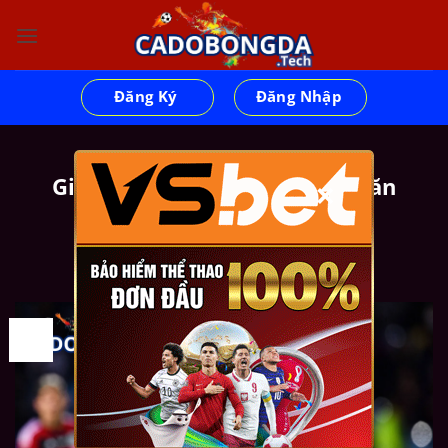
Bỏ
qua
nội
dung
Đăng Ký
Đăng Nhập
TIN TỨC MỚI NHẤT
×
Giorgian De Arrascaeta Cây Săn
Bàn Hàng Đầu Flamengo
ĐĂNG VÀO
03/03/2025
BỞI
ADMIN
03
Th3